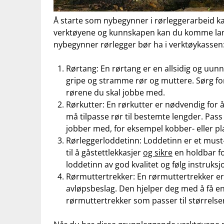
Å starte som nybegynner i rørleggerarbeid k
verktøyene og kunnskapen kan⁣ du komme langt
nybegynner rørlegger bør ha i ‍verktøykassen
Rørtang: En rørtang er en allsidig og uunnv
gripe og stramme rør og muttere. Sørg‍ for
rørene du skal jobbe med.
Rørkutter: En rørkutter er nødvendig for å f
må tilpasse rør til bestemte lengder. Pass 
jobber med, for eksempel kobber- eller pl
Rørleggerloddetinn:‌ Loddetinn er et must
til å ‌gåstettlekkasjer
og sikre
en‍ holdbar ‍f
loddetinn av god kvalitet og følg instruksj
Rørmuttertrekker: En⁢ rørmuttertrekker er
avløpsbeslag. Den hjelper‌ deg med ⁤å få en 
rørmuttertrekker som passer til ‍størrel