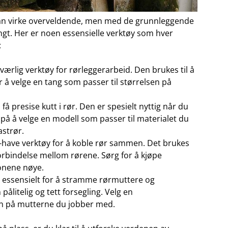
an ⁤virke ⁤overveldende, men med de grunnleggende
. Her ‍er noen ‍essensielle verktøy som hver ​
:
ærlig verktøy for rørleggerarbeid. Den ‌brukes til ⁤å
 å velge en tang‌ som passer til størrelsen på
å presise kutt i rør. Den​ er spesielt nyttig‍ når du
på ‍å velge‍ en⁣ modell som passer til materialet du
astrør.
-have​ verktøy for å koble rør sammen. Det brukes
orbindelse mellom ‌rørene. Sørg for ‌å kjøpe
onene‍ nøye.
 ‍essensielt for å stramme rørmuttere og​
pålitelig og tett forsegling. Velg ‍en
sen på mutterne du jobber med.