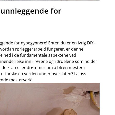
runnleggende for
gende for ⁢nybegynnere! Enten du ⁢er en ivrig DIY-
hvordan​ rørleggerarbeid fungerer, ⁣er denne
ke ​ned i⁢ de fundamentale aspektene ved
nende reise inn i rørene⁤ og rørdelene som holder
nde kran eller drømmer om å ⁢bli en mester i
 å utforske en verden under overflaten? La ‍oss
ende‌ mesterverk!