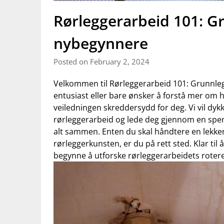
Rørleggerarbeid 101: G
nybegynnere
Posted on February 2, 2024
Velkommen​ til Rørleggerarbeid⁤ 101: Grunnleg
entusiast ‍eller bare ønsker å ‍forstå mer om 
veiledningen skreddersydd for deg. Vi vil dyk
rørleggerarbeid og lede deg gjennom en spen
alt‌ sammen. Enten du skal håndtere en lekke
rørleggerkunsten, er du på rett sted. Klar‍ til
begynne å utforske rørleggerarbeidets roter