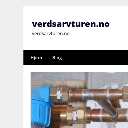
Skip
to
content
verdsarvturen.no
verdsarvturen.no
Hjem
Blog