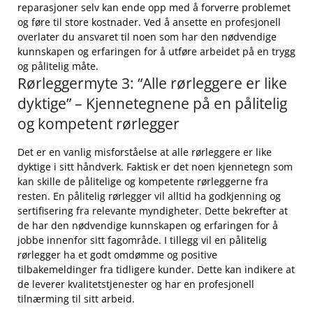
reparasjoner ⁢selv kan ende⁣ opp med å forverre problemet
og føre ​til store ⁣kostnader. ​Ved ⁣å ansette en profesjonell
⁤overlater du ansvaret ​til noen som ⁢har den nødvendige⁣
kunnskapen og erfaringen for⁢ å utføre arbeidet på en trygg
og pålitelig måte.
Rørleggermyte 3: “Alle rørleggere er​ like
dyktige” – ⁣Kjennetegnene på en ‍pålitelig
og kompetent rørlegger
Det⁣ er en vanlig misforståelse at alle rørleggere er like‌
dyktige i sitt håndverk. Faktisk er det noen kjennetegn som
kan⁢ skille de pålitelige​ og kompetente rørleggerne ​fra
resten. En pålitelig rørlegger vil alltid ha ⁢godkjenning og
sertifisering fra relevante myndigheter. Dette⁢ bekrefter ⁣at
de har den nødvendige‌ kunnskapen og erfaringen for å⁣
jobbe innenfor sitt fagområde. I tillegg vil en pålitelig
rørlegger ha et godt omdømme og positive
tilbakemeldinger fra tidligere kunder. Dette kan indikere at
de leverer kvalitetstjenester og ​har en profesjonell
tilnærming til sitt⁤ arbeid.