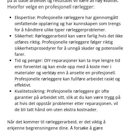
på at både arbeidet ‌og resultatet ​vil ​være av høy‌ kvalitet.
Hvorfor⁢ velge en ‍profesjonell rørlegger:
Ekspertise: Profesjonelle rørleggere har gjennomgått
omfattende opplæring og har ⁢kunnskapen som trengs
for​ å håndtere ulike typer rørleggerproblemer.
Sikkerhet: ⁤Rørleggerarbeid kan være farlig⁤ hvis det ikke
utføres riktig. Profesjonelle rørleggere følger riktig‍
sikkerhetsprosedyrer for å unngå skader og potensielle
⁤farer.
Tid og penger: DIY-reparasjoner kan ta mye lengre tid
enn⁢ forventet og‌ kan ende​ opp med å koste ⁤mer i
materialer og verktøy enn⁤ å ansette en‌ profesjonell.⁤
Profesjonelle rørleggere kan⁣ fullføre⁣ arbeidet raskt ⁣og
⁣effektivt.
Kvalitetssikring:⁤ Profesjonelle rørleggere gir ofte
garantier på arbeidet sitt,⁣ slik at du kan være trygg på
at hvis det oppstår problemer etter reparasjonen, vil
de ‍bli tatt⁢ hånd om uten ekstra​ kostnader.
Når det kommer til rørleggerarbeid, er det viktig⁣ å
erkjenne begrensningene dine. Å forsøke å ‌gjøre