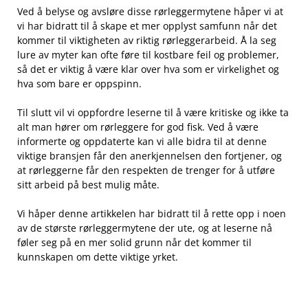
Ved å belyse og⁢ avsløre disse rørleggermytene håper ‍vi ⁢at
⁢vi ​har bidratt ⁣til å skape⁢ et‍ mer ⁤opplyst⁣ samfunn når det
kommer til viktigheten ⁤av⁣ riktig⁤ rørleggerarbeid. Å ​la seg
lure av myter kan⁣ ofte føre til kostbare‌ feil og problemer,
⁤så det⁢ er viktig⁣ å være klar⁤ over ⁣hva som⁢ er virkelighet og
hva ⁤som bare er oppspinn.
Til slutt vil⁤ vi oppfordre leserne ⁣til å være kritiske og ikke ta
alt man hører‌ om rørleggere for god fisk. Ved å ‌være
informerte og oppdaterte kan vi alle bidra til ⁢at denne
⁤viktige bransjen får den ‌anerkjennelsen ⁢den fortjener, og
⁢at ​rørleggerne får ⁣den ⁤respekten de trenger for⁤ å utføre​
sitt arbeid på best mulig ​måte.
Vi håper ⁣denne artikkelen har bidratt⁤ til å⁤ rette ⁢opp i ⁢noen
⁤av de største ⁤rørleggermytene der ute, og at leserne nå
føler⁤ seg⁣ på ⁣en mer solid ‍grunn ⁤når​ det kommer‍ til
kunnskapen om dette viktige yrket.