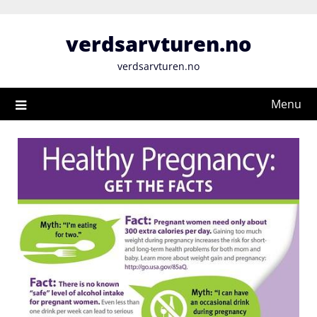
Skip
to
verdsarvturen.no
content
verdsarvturen.no
Menu