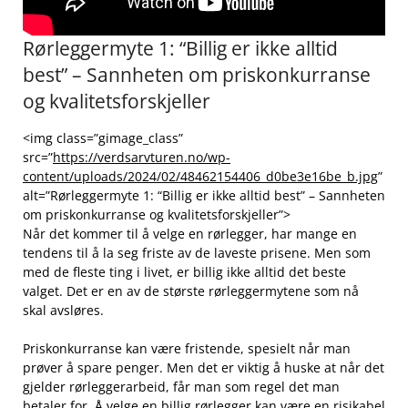
Rørleggermyte 1:​ “Billig er ikke ⁢alltid
best” – Sannheten om priskonkurranse
og kvalitetsforskjeller
<img class=”gimage_class”
src=”
https://verdsarvturen.no/wp-
content/uploads/2024/02/48462154406_d0be3e16be_b.jpg
”
alt=”Rørleggermyte ‌1: “Billig er ikke alltid best”​ – Sannheten⁤
om priskonkurranse og kvalitetsforskjeller”>
Når​ det ⁣kommer til å velge en rørlegger,⁤ har mange‌ en
tendens til å la​ seg friste av de laveste prisene. Men som
med de fleste ting​ i livet, er billig ikke alltid det ⁢beste
valget. ​Det er ⁤en​ av ⁣de største rørleggermytene ‍som ‍nå
skal avsløres.
Priskonkurranse kan være⁤ fristende, spesielt⁣ når⁣ man
prøver å spare penger. Men det er ‍viktig⁢ å‍ huske⁣ at når det
gjelder rørleggerarbeid,​ får man som regel ⁢det man ​
betaler for.⁣ Å velge ⁢en billig rørlegger kan være‌ en risikabel