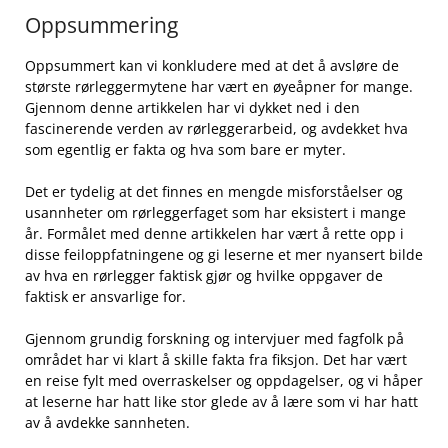
Oppsummering
Oppsummert kan⁢ vi konkludere med at det å avsløre⁤ de⁢
største rørleggermytene har vært en øyeåpner for ⁢mange.
Gjennom ​denne artikkelen ⁢har vi dykket ned ⁣i ‌den
‌fascinerende verden av rørleggerarbeid, og avdekket⁣ hva
som egentlig er ⁢fakta⁤ og hva som bare⁤ er myter.
Det er tydelig⁣ at det ⁤finnes en mengde ⁤misforståelser og
usannheter om ​rørleggerfaget‌ som har eksistert ⁤i mange
år. Formålet ‌med denne artikkelen har vært å rette opp i ​
disse feiloppfatningene ⁣og gi leserne et ⁣mer nyansert bilde
av hva en rørlegger ⁣faktisk⁤ gjør⁢ og hvilke oppgaver⁢ de
faktisk⁢ er ansvarlige ‌for.
Gjennom grundig forskning og intervjuer med fagfolk på
⁣området⁢ har ‌vi klart å skille fakta fra fiksjon. ⁤Det har vært
en reise fylt med overraskelser og oppdagelser, og ​vi håper
at leserne har ⁤hatt like stor glede av å lære som vi har‌ hatt
⁢av ⁢å avdekke sannheten.