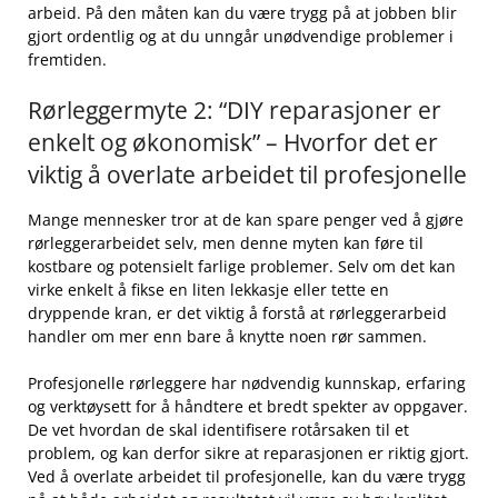
arbeid.⁣ På ‍den måten kan du‌ være trygg⁢ på‍ at jobben blir
gjort ordentlig og at ⁢du unngår unødvendige problemer i
fremtiden.
Rørleggermyte​ 2:⁢ “DIY reparasjoner er
enkelt og økonomisk” – Hvorfor det ⁢er
viktig ‌å overlate arbeidet til profesjonelle
Mange mennesker tror⁢ at de kan⁤ spare penger⁢ ved ⁣å gjøre
rørleggerarbeidet selv,​ men denne myten ⁢kan‍ føre til
kostbare og potensielt⁤ farlige problemer. Selv om⁢ det kan‌
virke enkelt å ⁤fikse en liten​ lekkasje eller ⁣tette en
dryppende kran, er ⁢det viktig å forstå at⁤ rørleggerarbeid
⁣handler om mer enn bare å ‍knytte noen ⁢rør sammen.
Profesjonelle rørleggere⁣ har nødvendig kunnskap, erfaring
og verktøysett for å håndtere et bredt spekter‍ av oppgaver.
De vet hvordan de skal identifisere rotårsaken⁣ til et
problem, og kan derfor sikre ⁢at reparasjonen ​er‍ riktig gjort.
Ved‍ å overlate arbeidet til profesjonelle, kan du være trygg