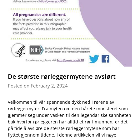
De største rørleggermytene avslørt
Posted on February 2, 2024
Velkommen til vår⁤ spennende dykk ned i rørene ⁢av
rørleggermyter! ⁢Fra myten⁢ om den⁣ hårete monsteret som
gjemmer seg under vasken til den legendariske sannheten‌
bak hvorfor ⁣rørleggeren har alltid et rør⁢ i‍ munnen, er det
på tide å avsløre de største ⁣rørleggermytene som ⁣har
flyttet‌ gjennom tidene. I denne artikkelen⁤ vil vi nøye‌