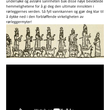
undersøke ⁤og avsløre sannheten bak disse nøye‌ bevoktede
hemmelighetene for‍ å gi deg den ultimate innsikten ‌i
rørleggernes⁣ verden. Så​ fyll⁣ vannkannen og ‍gjør deg‍ klar​ til
å dykke ned i den forbløffende virkeligheten ⁣av
rørleggermyter!