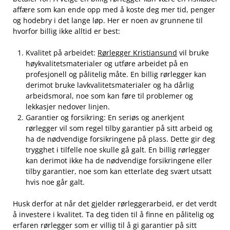
affære som kan ende opp med å koste​ deg mer tid, penger
og‌ hodebry i‍ det lange⁣ løp. Her er noen‌ av grunnene til⁣
hvorfor ⁤billig ikke alltid er⁣ best:
Kvalitet på‍ arbeidet:
Rørlegger Kristiansund
vil bruke
høykvalitetsmaterialer ⁢og utføre arbeidet på en
⁣profesjonell og pålitelig måte.‍ En billig rørlegger kan
derimot bruke lavkvalitetsmaterialer og​ ha dårlig
arbeidsmoral, noe ‌som​ kan⁤ føre til problemer⁣ og
lekkasjer nedover​ linjen.
Garantier og ⁢forsikring: En‍ seriøs og ​anerkjent
rørlegger vil som ‌regel tilby garantier på sitt⁤ arbeid ​og⁣
ha de‍ nødvendige forsikringene på ⁤plass. Dette gir deg
trygghet i tilfelle ​noe skulle ​gå galt. En billig‌ rørlegger⁢
kan ⁣derimot ikke⁣ ha de nødvendige⁤ forsikringene eller
tilby garantier, ‍noe‍ som kan etterlate deg ⁢svært utsatt
hvis noe går‍ galt.
Husk derfor at når det gjelder rørleggerarbeid, er det‍ verdt⁤
å investere i kvalitet. Ta deg ‍tiden til ​å finne en ⁣pålitelig og
erfaren rørlegger som ‍er villig til å gi garantier på sitt